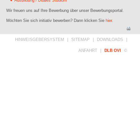
Ausbildung / Duales Studium
Wir freuen uns auf Ihre Bewerbung über unser Bewerbungsportal.
Möchten Sie sich initiativ bewerben? Dann klicken Sie
hier
.
HINWEISGEBERSYSTEM
|
SITEMAP
|
DOWNLOADS
|
ANFAHRT
|
DLB OVI
©