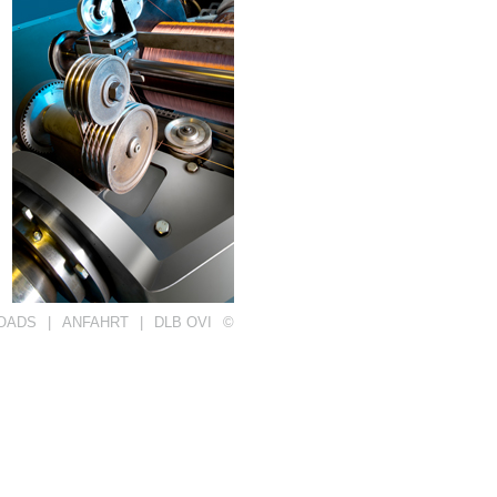
OADS
|
ANFAHRT
|
DLB OVI
©