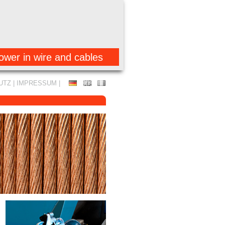
ower in wire and cables
UTZ
|
IMPRESSUM
|